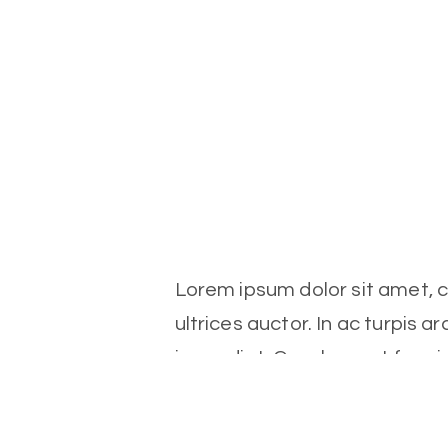
Lorem ipsum dolor sit amet, co
ultrices auctor. In ac turpis ar
imperdiet. Cras laoreet feugia
 elit. Nulla nisl
ante vitae odio blandit maxi
Fusce vitae
Duis at faucibus sapien, ege
itora torquent