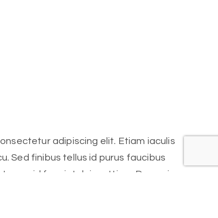
nsectetur adipiscing elit. Etiam iaculis
cu. Sed finibus tellus id purus faucibus
t eros, id feugiat dui mattis a. Donec in
mus.
t fermentum arcu. Sed condimentum, est id