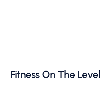
Fitness On The Level
Lorem ipsum dolor sit amet, consectetur adipiscing
diam, tempus at purus id, varius vulputate velit. 
bibendum enim. Class aptent taciti sociosqu ad l